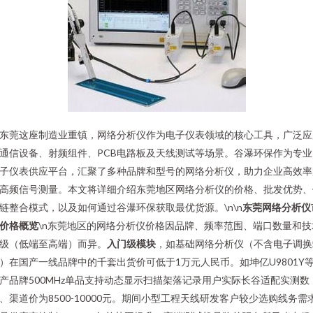
东莞这座制造业重镇，网络分析仪作为电子仪表领域的核心工具，广泛应
通信设备、射频组件、PCB电路板及天线测试等场景。谷瀑环保作为专业
子仪表供应平台，汇聚了多种品牌和型号的网络分析仪，助力企业高效率
高频信号测量。本文将详细介绍东莞地区网络分析仪的价格、批发优势、
链整合模式，以及如何通过谷瀑环保获取最优货源。\n\n
东莞网络分析仪
价格概览
\n东莞地区的网络分析仪价格因品牌、频率范围、端口数量和技
级（低端至高端）而异。
入门级模块
，如基础网络分析仪（不含电子调换
）在国产一线品牌中的千套出货价可低于1万元人民币。如坤亿U9801Y
产品牌500MHz单品支持动态显示扫描架落记录用户实际长谷适配实测数
、渠道价为8500-10000元。期间小型工程天线研发客户较少选购线务需